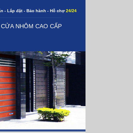
n - Lắp đặt - Bảo hành - Hỗ chợ
24/24
---------------------------------------------------------------------
,
CỬA NHÔM CAO CẤP