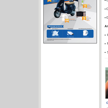
▪ 
▪ 
▪ 
An
▪ 
▪ 
▪ 
C