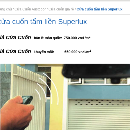
ang chủ
/
Cửa Cuốn Austdoor
/
Cửa cuốn giá rẻ
/
Cửa cuốn tấm liền Superlux
ửa cuốn tấm liền Superlux
iá Cửa Cuốn
2
bán lẻ toàn quốc: 750.000 vnđ /m
iá Cửa Cuốn
2
khuyến mãi:
650.000 vnđ /m