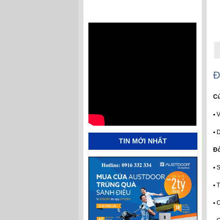
Đ
Cử
▪ 
▪ 
TIN MỚI NHẤT
Đó
▪ 
▪ 
▪ 