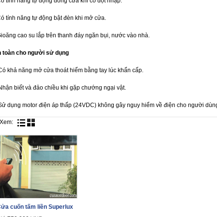
Có tính năng tự động đóng cửa khi có đột nhập.
Có tính năng tự động bật đèn khi mở cửa.
Gioăng cao su lắp trên thanh đáy ngăn bụi, nước vào nhà.
 toàn cho người sử dụng
Có khả năng mở cửa thoát hiểm bằng tay lúc khẩn cấp.
Nhận biết và đảo chiều khi gặp chướng ngại vật.
Sử dụng motor điện áp thấp (24VDC) không gây nguy hiểm về điện cho người dùn
Xem:
ửa cuốn tấm liền Superlux