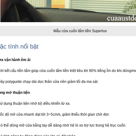
Mẫu cửa cuốn tấm liền Superlux
ặc tính nổi bật
a vận hành êm ái
Với kết cấu liền tấm giúp
cửa cuốn tấm liền
triệt tiêu tới 90% tiếng ồn do khi đóng/m
Dây polyguide chạy dài dọc thân cửa nên giảm tối đa ma sát.
ng mở thuận tiện
Sử dụng thuận tiện nhờ bộ điều khiển từ xa.
Tốc độ mở cửa nhanh đạt tới 3÷5cm/s, giảm thiểu thời gian chờ đợi.
Có thể đóng mở cửa bằng tay dễ dàng nhờ hệ lò xo trợ lực trong hệ trục cuốn.