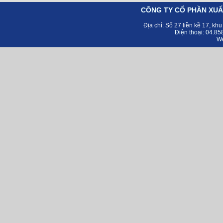
CÔNG TY CỔ PHẦN XUẤ
Địa chỉ:
Số 27 liền kề 17, kh
Điện thoại: 04.8
Web