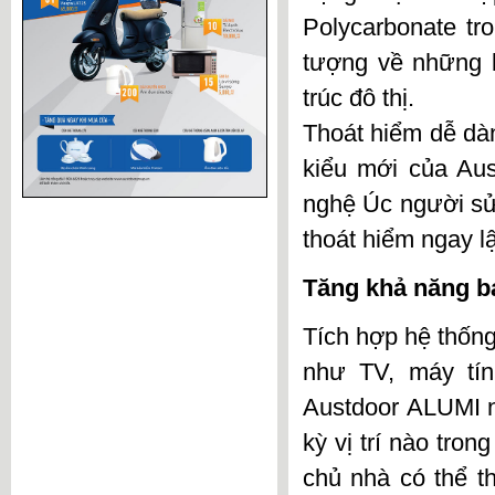
Polycarbonate tr
tượng về những b
trúc đô thị.
Thoát hiểm dễ dà
kiểu mới của Aus
nghệ Úc
người sử 
thoát hiểm ngay l
Tăng khả năng bả
Tích hợp hệ thống 
như TV, máy tín
Austdoor ALUMI
n
kỳ vị trí nào tron
chủ nhà có thể t