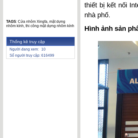
thiết bị kết nối 
nhà phố.
TAGS
:
Cửa nhôm Xingfa
,
mặt dựng
nhôm kính
,
thi công mặt dựng nhôm kính
Hình ảnh sản p
Thống kê truy cập
Người đang xem:
10
Số người truy cập:
616499