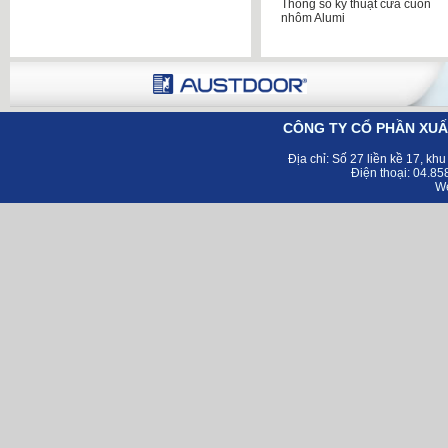
Thông số kỹ thuật cửa cuốn
nhôm Alumi
CÔNG TY CỔ PHẦN XUẤ
Địa chỉ:
Số 27 liền kề 17, kh
Điện thoại: 04.8
Web