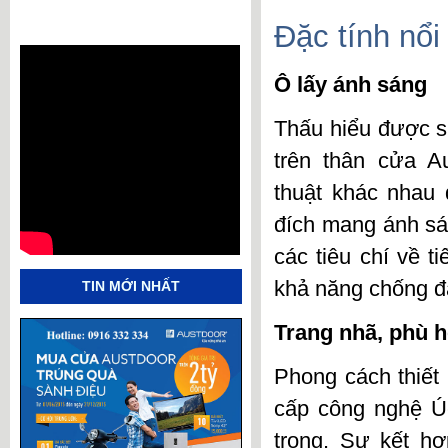
Đặc tính nổi
Ô lấy ánh sáng
Thấu hiểu được sự
trên thân
cửa Au
thuật khác nhau 
đích mang ánh sá
các tiêu chí về t
khả năng chống đ
TIN MỚI NHẤT
Trang nhã, phù h
Phong cách thiết
cấp công nghệ Ú
trọng. Sự kết h