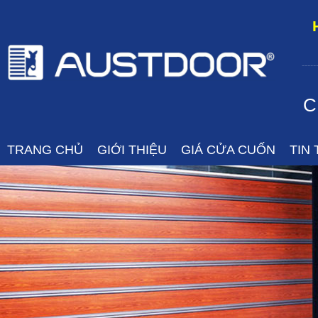
-----
C
TRANG CHỦ
GIỚI THIỆU
GIÁ CỬA CUỐN
TIN