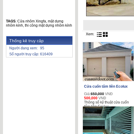
TAGS
:
Cửa nhôm Xingfa
,
mặt dựng
nhôm kính
,
thi công mặt dựng nhôm kính
Xem:
Thống kê truy cập
Người đang xem:
95
Số người truy cập:
616409
Cửa cuốn tấm liền Ecolux
Giá:
650,000
VNĐ
500,000
VNĐ
Thông số kỹ thuật cửa cuốn
tấm liền Ecolux