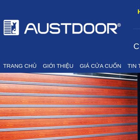
-----
C
TRANG CHỦ
GIỚI THIỆU
GIÁ CỬA CUỐN
TIN