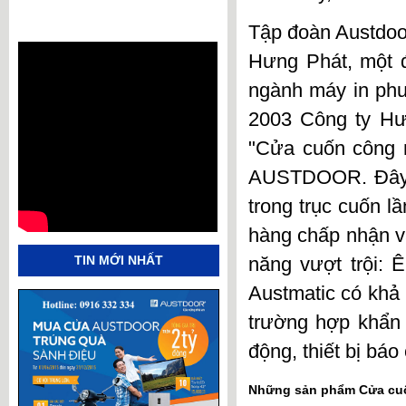
Tập đoàn Austdoo
Hưng Phát, một đ
ngành máy in phu
2003 Công ty Hư
"
Cửa cuốn
công n
AUSTDOOR
. Đây
trong trục cuốn l
hàng chấp nhận v
TIN MỚI NHẤT
năng vượt trội:
Austmatic có khả 
trường hợp khẩn 
động, thiết bị báo
Những sản phẩm
Cửa c