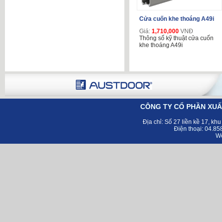
Cửa cuốn khe thoáng A49i
Giá:
1,710,000
VNĐ
Thông số kỹ thuật cửa cuốn
khe thoáng A49i
CÔNG TY CỔ PHẦN XUẤ
Địa chỉ:
Số 27 liền kề 17, kh
Điện thoại: 04.8
Web