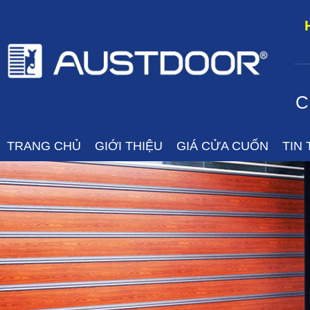
-----
C
TRANG CHỦ
GIỚI THIỆU
GIÁ CỬA CUỐN
TIN