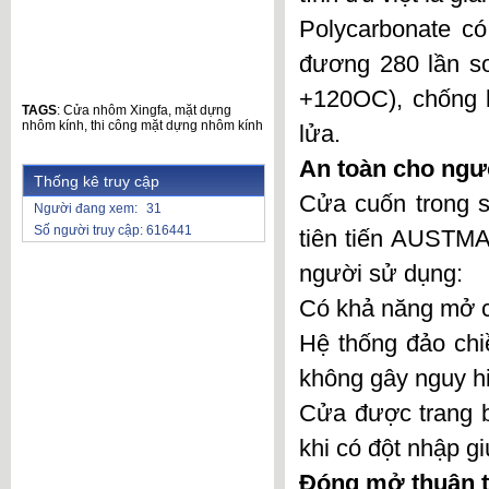
Polycarbonate c
đương 280 lần so
+120OC), chống lạ
TAGS
:
Cửa nhôm Xingfa
,
mặt dựng
nhôm kính
,
thi công mặt dựng nhôm kính
lửa.
An toàn cho ngư
Thống kê truy cập
Cửa cuốn trong s
Người đang xem:
31
Số người truy cập:
616441
tiên tiến AUSTMA
người sử dụng:
Có khả năng mở c
Hệ thống đảo chi
không gây nguy hi
Cửa được trang b
khi có đột nhập g
Đóng mở thuận t