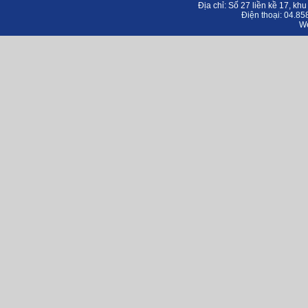
Địa chỉ:
Số 27 liền kề 17, kh
Điện thoại: 04.8
Web