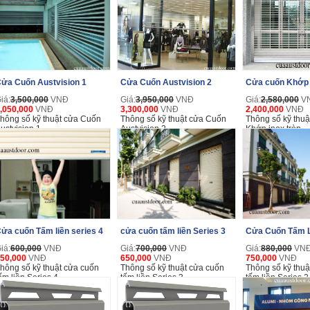
ửa Cuốn Austvision 1
Cửa Cuốn Austvision 2
Cửa cuốn Khớp 
iá:
3,500,000
VNĐ
Giá:
3,950,000
VNĐ
Giá:
2,580,000
V
,050,000
VNĐ
3,300,000
VNĐ
2,400,000
VNĐ
hông số kỹ thuật cửa Cuốn
Thông số kỹ thuật cửa Cuốn
Thông số kỹ thuậ
ustvision 1
Austvision 2
Khớp inox tròn
ửa cuốn Tấm liền series 4
cửa cuốn tấm liền Series 3
Cửa Cuốn Tấm L
iá:
600,000
VNĐ
Giá:
700,000
VNĐ
Giá:
880,000
VN
50,000
VNĐ
650,000
VNĐ
750,000
VNĐ
hông số kỹ thuật cửa cuốn
Thông số kỹ thuật cửa cuốn
Thông số kỹ thuậ
ấm liền Series 4
tấm liền Series 3
tấm liền Series 2