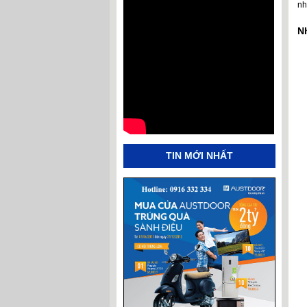
nh
N
TIN MỚI NHẤT