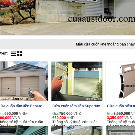
Mẫu cửa cuốn khe thoáng bán chạy
Xem:
ửa cuốn tấm liền Ecolux
Cửa cuốn tấm liền Superlux
Cửa cuốn siêu 
iá:
650,000
VNĐ
Giá:
750,000
VNĐ
Giá:
3,950,000
V
00,000
VNĐ
650,000
VNĐ
3,350,000
VNĐ
hông số kỹ thuật cửa cuốn
Thông số kỹ thuật cửa cuốn
Thông số kỹ thuật
ấm liền Ecolux
tấm liền Superlux
siêu trường b10