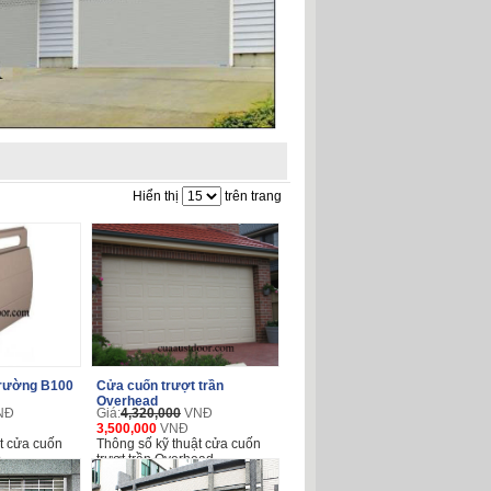
Hiển thị
trên trang
trường B100
Cửa cuốn trượt trần
Overhead
NĐ
Giá:
4,320,000
VNĐ
3,500,000
VNĐ
 cửa cuốn
Thông số kỹ thuật cửa cuốn
0
trượt trần Overhead