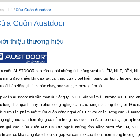
ang chủ
/
Cửa Cuốn Austdoor
ửa Cuốn Austdoor
iới thiệu thương hiệu
ửa cuốn AUSTDOOR
cao cấp ngoài những tính năng vượt trội:
ÊM
,
NHẸ
,
BỀN
,
NH
ả năng đảo chiều khi gặp vật cản, mở cửa thoát hiểm bằng tay trong trường hợp k
ư còi báo động, thiết bị báo cháy, báo sáng, camera giám sát…
p đoàn Austdoor
mà tiền thân là Công ty TNHH Sản xuất và Thương Mại Hưng Phát,
ụ tùng cho ngành máy in phun công nghiệp của các hãng nổi tiếng thế giới. Đầu 
ệt Nam sản phẩm mới "
Cửa cuốn
công nghệ của Úc" với chất lượng cao và man
ng nghệ mới tấm liền
, động cơ nằm trong trục cuốn lần đầu tiên có mặt tại thị 
nh giá cao.
Cửa cuốn AUSTDOOR
ngoài những tính năng vượt trội:
ÊM
,
NHẸ
stmatic có khả năng đảo chiều khi gặp vật cản, mở cửa thoát hiểm trong trường hợp