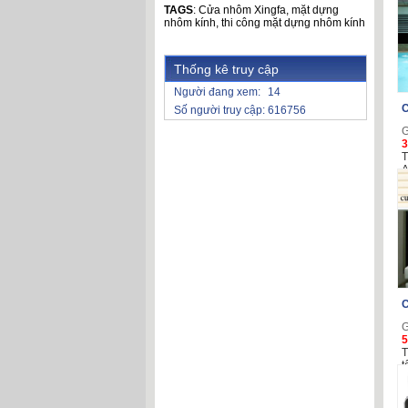
TAGS
:
Cửa nhôm Xingfa
,
mặt dựng
nhôm kính
,
thi công mặt dựng nhôm kính
Thống kê truy cập
Người đang xem:
14
C
Số người truy cập:
616756
G
3
T
A
C
G
5
T
t