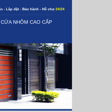
n - Lắp đặt - Bảo hành - Hỗ chợ
24/24
---------------------------------------------------------------------
,
CỬA NHÔM CAO CẤP