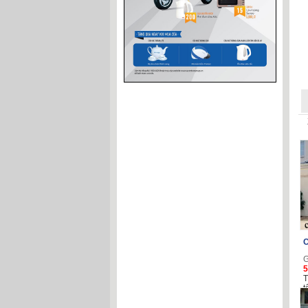
C
G
5
T
t