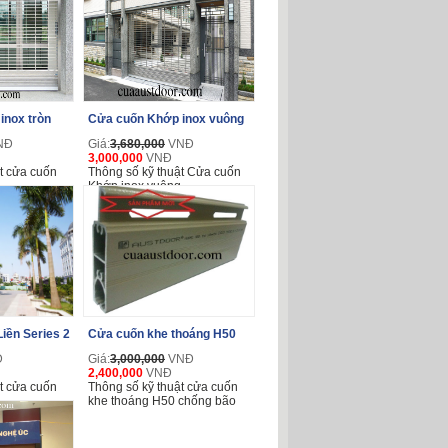
inox tròn
Cửa cuốn Khớp inox vuông
NĐ
Giá:
3,680,000
VNĐ
3,000,000
VNĐ
t cửa cuốn
Thông số kỹ thuật Cửa cuốn
Khớp inox vuông
iền Series 2
Cửa cuốn khe thoáng H50
Đ
Giá:
3,000,000
VNĐ
2,400,000
VNĐ
t cửa cuốn
Thông số kỹ thuật cửa cuốn
khe thoáng H50 chống bão